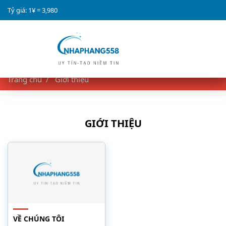
Tỷ giá: 1¥ =
3,980
ĐĂNG KÝ
ĐĂNG
NHẬP
Trang chủ
Giới thiệu
GIỚI THIỆU
VỀ CHÚNG TÔI