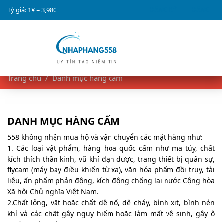
Tỷ giá: 1¥ =
3,980
ĐĂNG KÝ
ĐĂNG
NHẬP
Trang chủ
Danh mục hàng cấm
DANH MỤC HÀNG CẤM
558 không nhận mua hộ và vận chuyển các mặt hàng như:
1. Các loại vật phẩm, hàng hóa quốc cấm như ma túy, chất
kích thích thần kinh, vũ khí đạn dược, trang thiết bị quân sự,
flycam (máy bay điều khiển từ xa), văn hóa phẩm đồi trụy, tài
liệu, ấn phẩm phản động, kích động chống lại nước Cộng hòa
Xã hội Chủ nghĩa Việt Nam.
2.Chất lỏng, vật hoặc chất dễ nổ, dễ cháy, bình xịt, bình nén
khí và các chất gây nguy hiểm hoặc làm mất vệ sinh, gây ô